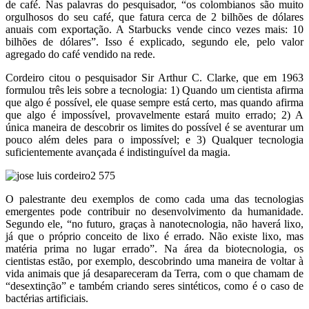
de café. Nas palavras do pesquisador, “os colombianos são muito
orgulhosos do seu café, que fatura cerca de 2 bilhões de dólares
anuais com exportação. A Starbucks vende cinco vezes mais: 10
bilhões de dólares”. Isso é explicado, segundo ele, pelo valor
agregado do café vendido na rede.
Cordeiro citou o pesquisador Sir Arthur C. Clarke, que em 1963
formulou três leis sobre a tecnologia: 1) Quando um cientista afirma
que algo é possível, ele quase sempre está certo, mas quando afirma
que algo é impossível, provavelmente estará muito errado; 2) A
única maneira de descobrir os limites do possível é se aventurar um
pouco além deles para o impossível; e 3) Qualquer tecnologia
suficientemente avançada é indistinguível da magia.
O palestrante deu exemplos de como cada uma das tecnologias
emergentes pode contribuir no desenvolvimento da humanidade.
Segundo ele, “no futuro, graças à nanotecnologia, não haverá lixo,
já que o próprio conceito de lixo é errado. Não existe lixo, mas
matéria prima no lugar errado”. Na área da biotecnologia, os
cientistas estão, por exemplo, descobrindo uma maneira de voltar à
vida animais que já desapareceram da Terra, com o que chamam de
“desextinção” e também criando seres sintéticos, como é o caso de
bactérias artificiais.