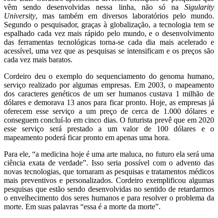
vêm sendo desenvolvidas nessa linha, não só na
Sigularity
University
, mas também em diversos laboratórios pelo mundo.
Segundo o pesquisador, graças à globalização, a tecnologia tem se
espalhado cada vez mais rápido pelo mundo, e o desenvolvimento
das ferramentas tecnológicas torna-se cada dia mais acelerado e
acessível, uma vez que as pesquisas se intensificam e os preços são
cada vez mais baratos.
Cordeiro deu o exemplo do sequenciamento do genoma humano,
serviço realizado por algumas empresas. Em 2003, o mapeamento
dos caracteres genéticos de um ser humanos custava 1 milhão de
dólares e demorava 13 anos para ficar pronto. Hoje, as empresas já
oferecem esse serviço a um preço de cerca de 1.000 dólares e
conseguem concluí-lo em cinco dias. O futurista prevê que em 2020
esse serviço será prestado a um valor de 100 dólares e o
mapeamento poderá ficar pronto em apenas uma hora.
Para ele, “a medicina hoje é uma arte maluca, no futuro ela será uma
ciência exata de verdade”. Isso seria possível com o advento das
novas tecnologias, que tornaram as pesquisas e tratamentos médicos
mais preventivos e personalizados. Cordeiro exemplificou algumas
pesquisas que estão sendo desenvolvidas no sentido de retardarmos
o envelhecimento dos seres humanos e para resolver o problema da
morte. Em suas palavras “essa é a morte da morte”.