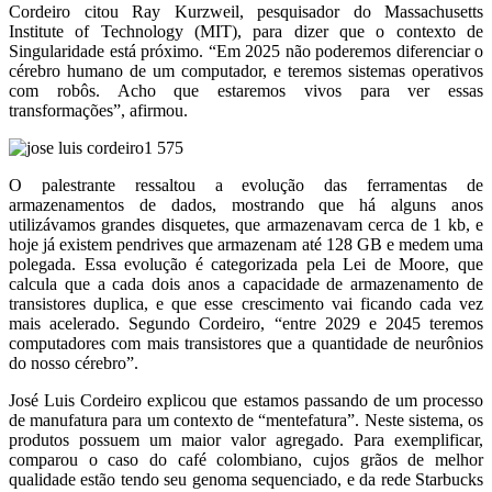
Cordeiro citou Ray Kurzweil, pesquisador do Massachusetts
Institute of Technology (MIT), para dizer que o contexto de
Singularidade está próximo. “Em 2025 não poderemos diferenciar o
cérebro humano de um computador, e teremos sistemas operativos
com robôs. Acho que estaremos vivos para ver essas
transformações”, afirmou.
O palestrante ressaltou a evolução das ferramentas de
armazenamentos de dados, mostrando que há alguns anos
utilizávamos grandes disquetes, que armazenavam cerca de 1 kb, e
hoje já existem pendrives que armazenam até 128 GB e medem uma
polegada. Essa evolução é categorizada pela Lei de Moore, que
calcula que a cada dois anos a capacidade de armazenamento de
transistores duplica, e que esse crescimento vai ficando cada vez
mais acelerado. Segundo Cordeiro, “entre 2029 e 2045 teremos
computadores com mais transistores que a quantidade de neurônios
do nosso cérebro”.
José Luis Cordeiro explicou que estamos passando de um processo
de manufatura para um contexto de “mentefatura”. Neste sistema, os
produtos possuem um maior valor agregado. Para exemplificar,
comparou o caso do café colombiano, cujos grãos de melhor
qualidade estão tendo seu genoma sequenciado, e da rede Starbucks