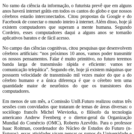
No ramo da ciência da informação, o futurista prevê que em alguns
anos haverá internet grátis em todos os cantos do globo e que nossos
cérebros estarão interconectados. Citou propostas da Google e do
Facebook de conectar o mundo inteiro à internet. Além disso, hoje já
existem computadores que superam a mente humana. Segundo
Cordeiro, esses computadores daqui a alguns anos se tornarão
aplicativos baratos e de fácil acesso.
No campo das ciências cognitivas, citou pesquisas que desenvolvem
cérebros artificiais: “nos próximos 10 anos, vamos poder transmitir
os nossos pensamentos. Falar é muito primitivo, no futuro teremos
banda larga de transmissão rápida e eficiente: vamos ter
comunicação telepática”. Segundo ele, hoje já existem máquinas que
possuem velocidade de transmissão mil vezes maior do que a do
cérebro humano e a única diferença é que o cérebro tem uma
quantidade maior de neurônios do que os transistores dos
computadores.
Em menos de um mês, a Comissão UnB.Futuro realizou outras três
sessões com convidados que trataram de temas de áreas diversas: o
sociólogo francês Michel Wieviorka, o filósofo da tecnologia
americano Andrew Feenberg e o diretor-geral da Organização
Mundial do Comércio (OMC), Roberto Azevêdo. Para o professor
Isaac Roitman, coordenador do Núcleo de Estudos do Futuro (n-
Futuros), essas atividades visam pensar os rumos da Universidade e