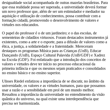
desigualdade social acompanhada de outras mazelas brasileiras. Para
que essa realidade possa ser superada, a universidade deverá formar
um novo professor que, além de ser um estimulador e mediador na
aquisição e utilização de conhecimentos, possa contribuir com a
formação cidadã, promovendo o desenvolvimento de valores e
virtudes nos educandos.
O papel do professor é o de um jardineiro; e o das escolas, de
sementeiras de cidadãos virtuosos. Foram destacados instrumentos já
existentes, como a arte e o esporte, para a difusão de valores como a
ética, a justiça, a solidariedade e a fraternidade. Mereceram
destaques os programas Música para as Crianças (UnB), Educar
Dançando (UnB), Espaço Cultural Palavida (UnB/GDF) e Xadrez
na Escola (GDF). Foi enfatizado que a introdução dos conceitos de
valores e virtudes deve ter início no processo educacional da
primeira infância e que os mesmos sejam praticados e consolidados
no ensino básico e no ensino superior.
Ulisses Riedel enfatizou a importância de se discutir, no âmbito da
universidade, os valores e as virtudes humanos, para que possamos
usar a razão e a sensibilidade em prol de um mundo melhor.
Ressaltou a importância da universidade no entendimento da visão
quântica do universo, na qual existe uma interdependência que
precisa ser harmonizada.