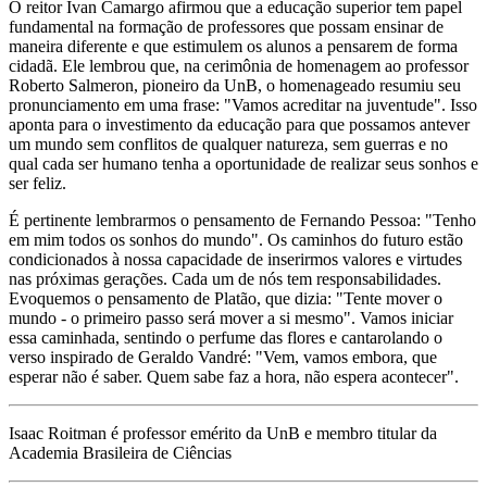
O reitor Ivan Camargo afirmou que a educação superior tem papel
fundamental na formação de professores que possam ensinar de
maneira diferente e que estimulem os alunos a pensarem de forma
cidadã. Ele lembrou que, na cerimônia de homenagem ao professor
Roberto Salmeron, pioneiro da UnB, o homenageado resumiu seu
pronunciamento em uma frase: "Vamos acreditar na juventude". Isso
aponta para o investimento da educação para que possamos antever
um mundo sem conflitos de qualquer natureza, sem guerras e no
qual cada ser humano tenha a oportunidade de realizar seus sonhos e
ser feliz.
É pertinente lembrarmos o pensamento de Fernando Pessoa: "Tenho
em mim todos os sonhos do mundo". Os caminhos do futuro estão
condicionados à nossa capacidade de inserirmos valores e virtudes
nas próximas gerações. Cada um de nós tem responsabilidades.
Evoquemos o pensamento de Platão, que dizia: "Tente mover o
mundo - o primeiro passo será mover a si mesmo". Vamos iniciar
essa caminhada, sentindo o perfume das flores e cantarolando o
verso inspirado de Geraldo Vandré: "Vem, vamos embora, que
esperar não é saber. Quem sabe faz a hora, não espera acontecer".
Isaac Roitman é professor emérito da UnB e membro titular da
Academia Brasileira de Ciências