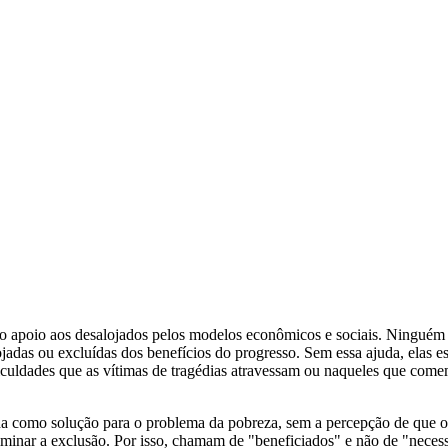
ro o apoio aos desalojados pelos modelos econômicos e sociais. Ningué
ojadas ou excluídas dos benefícios do progresso. Sem essa ajuda, elas e
iculdades que as vítimas de tragédias atravessam ou naqueles que co
da como solução para o problema da pobreza, sem a percepção de que os
iminar a exclusão. Por isso, chamam de "beneficiados" e não de "necess