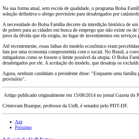
Na sua forma atual, sem escola de qualidade, o programa Bolsa Famí
solução definitiva o abrigo provisório para desabrigados por catástrofe
A necessidade do Bolsa Família decorre da interdição histórica de um
de pobres para as cidades em busca de emprego que não existe ou de b
juros da dívida que ela exigiu, no lugar de investimentos em serviços
Até recentemente, essas falhas do modelo econômico eram percebidas 
luta por uma economia comprometida com o social. No Brasil, a conve
mitigadoras como se fossem o limite possível da utopia. O Bolsa Fam
desabrigados por ele. A aceitação do modelo, que desaloja os excluído
Agora, nenhum candidato a presidente disse: "Enquanto uma família p
provisório".
Artigo publicado originalmente em 15/08/2014 no jornal Gazeta do P
Cristovam Buarque, professor da UnB, é senador pelo PDT-DF.
Ant
Próximo