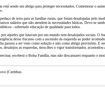
lia está sendo um abrigo para proteger necessitados. Comemorar o aume
s.
 pedaço de terra para as famílias rurais, que foram desalojadas pelo m
aixos salários que não atendem às necessidades básicas. Deve-se també
 públicos - sobretudo educação de qualidade para todos.
por aqueles que lutavam por um mundo sem desalojados sociais. O fraca
rgência desse fracasso com a ascensão da esquerda ao poder acomodou d
ília passou a ser visto como solução e não como abrigo provisório. E s
s, desalojou as esquerdas, tirou-lhes o vigor transformador, acomodou-
recisar, receberá o Bolsa Família, mas não descansarei enquanto o mod
ovo (Curitiba).