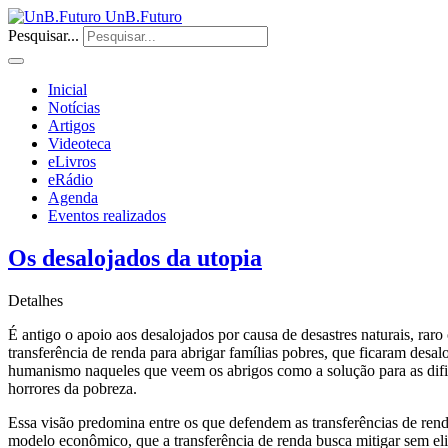
UnB.Futuro
Pesquisar...
Inicial
Notícias
Artigos
Videoteca
eLivros
eRádio
Agenda
Eventos realizados
Os desalojados da utopia
Detalhes
É antigo o apoio aos desalojados por causa de desastres naturais, ra
transferência de renda para abrigar famílias pobres, que ficaram desal
humanismo naqueles que veem os abrigos como a solução para as dif
horrores da pobreza.
Essa visão predomina entre os que defendem as transferências de ren
modelo econômico, que a transferência de renda busca mitigar sem el