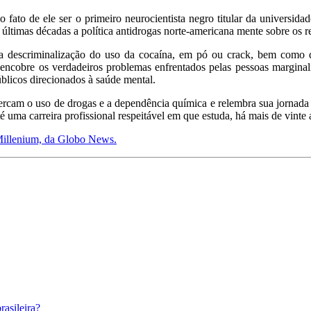
fato de ele ser o primeiro neurocientista negro titular da universida
últimas décadas a política antidrogas norte-americana mente sobre os rea
e a descriminalização do uso da cocaína, em pó ou crack, bem como 
s encobre os verdadeiros problemas enfrentados pelas pessoas margina
úblicos direcionados à saúde mental.
cercam o uso de drogas e a dependência química e relembra sua jornada
 uma carreira profissional respeitável em que estuda, há mais de vinte a
 Millenium, da Globo News.
asileira?