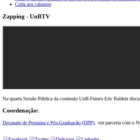
Carta aos calouros
Zapping - UnBTV
Na quarta Sessão Pública da comissão UnB.Futuro Eric Rabkin discut
Coordenação:
Decanato de Pesquisa e Pós-Graduação (DPP)
, em parceria com o 