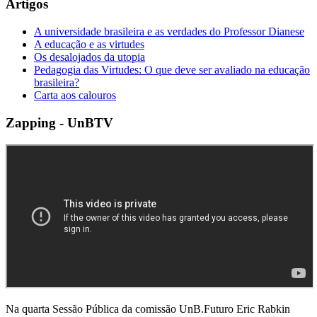
Artigos
A universidade brasileira e as verdades do Professor Dianese
A educação e as virtudes
Os desalojados da utopia
Pedagogia das Virtudes: O que deve ser avaliado na educação
brasileira?
Carta aos calouros
Zapping - UnBTV
Na quarta Sessão Pública da comissão UnB.Futuro Eric Rabkin