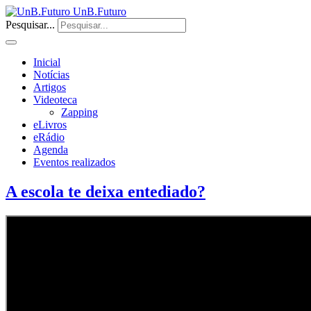
UnB.Futuro
Pesquisar...
Inicial
Notícias
Artigos
Videoteca
Zapping
eLivros
eRádio
Agenda
Eventos realizados
A escola te deixa entediado?