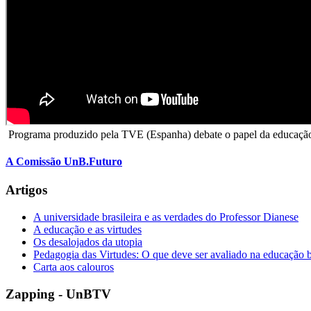
Programa produzido pela TVE (Espanha) debate o papel da educaçã
A Comissão UnB.Futuro
Artigos
A universidade brasileira e as verdades do Professor Dianese
A educação e as virtudes
Os desalojados da utopia
Pedagogia das Virtudes: O que deve ser avaliado na educação br
Carta aos calouros
Zapping - UnBTV