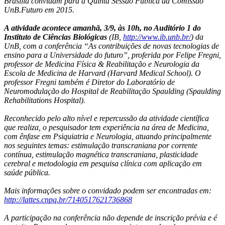
Brasília convidam para a Quinta Sessão Pública da Comissão
UnB.Futuro em 2015.
A atividade acontece amanhã, 3/9, às 10h, no Auditório 1 do
Instituto de Ciências Biológicas
(IB,
http://www.ib.unb.br/
) da
UnB, com a conferência “As contribuições de novas tecnologias de
ensino para a Universidade do futuro”, proferida por Felipe Fregni,
professor de Medicina Física & Reabilitação e Neurologia da
Escola de Medicina de Harvard (Harvard Medical School). O
professor Fregni também é Diretor do Laboratório de
Neuromodulação do Hospital de Reabilitação Spaulding (Spaulding
Rehabilitations Hospital).
Reconhecido pelo alto nível e repercussão da atividade científica
que realiza, o pesquisador tem experiência na área de Medicina,
com ênfase em Psiquiatria e Neurologia, atuando principalmente
nos seguintes temas: estimulação transcraniana por corrente
contínua, estimulação magnética transcraniana, plasticidade
cerebral e metodologia em pesquisa clínica com aplicação em
saúde pública.
Mais informações sobre o convidado podem ser encontradas em:
http://lattes.cnpq.br/7140517621736868
A participação na conferência não depende de inscrição prévia e é