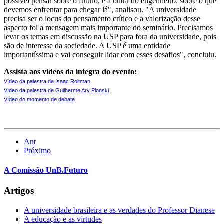
possível pensar sobre o futuro, e a outra do engenheiro, sobre o que
devemos enfrentar para chegar lá", analisou. "A universidade
precisa ser o locus do pensamento crítico e a valorização desse
aspecto foi a mensagem mais importante do seminário. Precisamos
levar os temas em discussão na USP para fora da universidade, pois
são de interesse da sociedade. A USP é uma entidade
importantíssima e vai conseguir lidar com esses desafios", concluiu.
Assista aos vídeos da íntegra do evento:
Vídeo da palestra de Isaac Roitman
Vídeo da palestra de Guilherme Ary Plonski
Vídeo do momento de debate
Ant
Próximo
A Comissão UnB.Futuro
Artigos
A universidade brasileira e as verdades do Professor Dianese
A educação e as virtudes