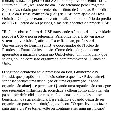
mudanças trazidas pelo século XXI foi o objetivo do seminário "O
Futuro da USP", realizado no dia 12 de setembro pelo Programa
Supernova, criado por docentes do Instituto de Ciências Biomédicas
(ICB) e da Escola Politécnica (Poli) da USP, com apoio da Dow
Química. Compareceram ao evento, realizado no auditório do prédio
do ICB III, cerca de 60 pessoas, a maioria docentes da própria USP.
"Refletir sobre o futuro da USP transcende o âmbito da universidade
porque a USP é nossa referência. Para onde for a USP vai nosso
sistema universitário", afirmou Isaac Roitman, professor da
Universidade de Brasília (UnB) e coordenador do Núcleo de
Estudos do Futuro da instituição. Como debatedor, o docente
apresentou a iniciativa Comissão UnB.Futuro, um think thank que
se originou da comissão organizada para promover os 50 anos da
UnB.
O segundo debatedor foi o professor da Poli, Guilherme Ary
Plonski, que propôs uma reflexão sobre o que a USP deve almejar
ser nesse século: uma instituição ou uma organização. "Toda
organização almeja se perenizar. Quando uma organização consegue
que segmentos influentes da sociedade a olhem como algo vital, ela
passa a ser defendida por eles, e não apenas por aqueles que se
beneficiam da sua existência. Esse estágio é quando deixa de ser
organização para ser instituição", explicou. "O que devemos fazer
para que a USP se torne, volte ou continue a ser uma instituição?"