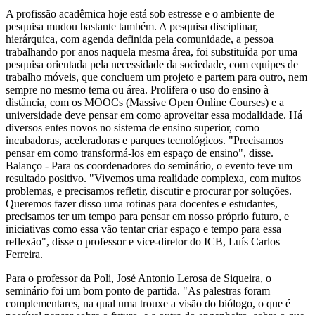
A profissão acadêmica hoje está sob estresse e o ambiente de
pesquisa mudou bastante também. A pesquisa disciplinar,
hierárquica, com agenda definida pela comunidade, a pessoa
trabalhando por anos naquela mesma área, foi substituída por uma
pesquisa orientada pela necessidade da sociedade, com equipes de
trabalho móveis, que concluem um projeto e partem para outro, nem
sempre no mesmo tema ou área. Prolifera o uso do ensino à
distância, com os MOOCs (Massive Open Online Courses) e a
universidade deve pensar em como aproveitar essa modalidade. Há
diversos entes novos no sistema de ensino superior, como
incubadoras, aceleradoras e parques tecnológicos. "Precisamos
pensar em como transformá-los em espaço de ensino", disse.
Balanço - Para os coordenadores do seminário, o evento teve um
resultado positivo. "Vivemos uma realidade complexa, com muitos
problemas, e precisamos refletir, discutir e procurar por soluções.
Queremos fazer disso uma rotinas para docentes e estudantes,
precisamos ter um tempo para pensar em nosso próprio futuro, e
iniciativas como essa vão tentar criar espaço e tempo para essa
reflexão", disse o professor e vice-diretor do ICB, Luís Carlos
Ferreira.
Para o professor da Poli, José Antonio Lerosa de Siqueira, o
seminário foi um bom ponto de partida. "As palestras foram
complementares, na qual uma trouxe a visão do biólogo, o que é